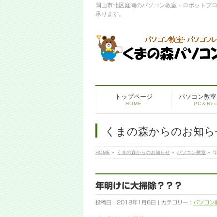
岡山市北区庭瀬のパソコン教室・ロボットプ
承ります。
トップページ
パソコン教室
HOME
PC＆Res
くまの森からのお知ら
HOME
»
くまの森からのお知らせ
»
パソコン教室
»
年明けに大掃除？？？
投稿日 : 2018年1月6日 | カテゴリー :
パソコン