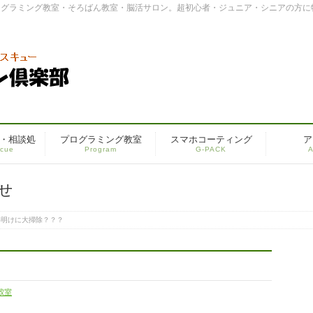
ログラミング教室・そろばん教室・脳活サロン。超初心者・ジュニア・シニアの方に
・相談処
プログラミング教室
スマホコーティング
ア
cue
Program
G-PACK
A
せ
年明けに大掃除？？？
教室