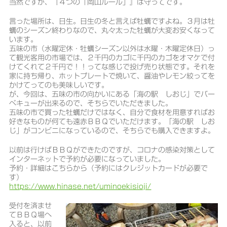
当然ですが、『４つの「岡山ルール」』は守ってです。
言った場所は、日生。日生の冬と言えば牡蠣ですよね。３月は牡
蠣のシーズン終わりなので、丸々太った牡蠣が大変お安くなって
います。
五味の市（水曜定休・牡蠣シーズン以外は水曜・木曜定休日）っ
て観光客用の市場では、２千円のカゴに千円のカゴをオマケで付
けてくれて２千円で！！ってな感じで投げ売り状態です。それを
家に持ち帰り、ホットプレートで焼いて、醤油やレモン絞ってを
かけてってのも美味しいです。
が、今回は、五味の市の向かいにある「海の駅 しおじ」でバー
ベキューが出来るので、そちらでいただきました。
五味の市で買った牡蠣だけではなく、自分で食材を用意すればお
好きなものが何ても遠赤ＢＢＱでいただけます。「海の駅 しお
じ」がコンビニになっているので、そちらでも購入できますよ。
以前は行けばＢＢＱができたのですが、コロナの感染対策として
インターネットで予約が必要になっていました。
予約・詳細はこちらから（予約にはクレジットカードが必要で
す）
https://www.hinase.net/uminoekisioji/
受付を済ませ
てＢＢＱ場へ
入ると、以前