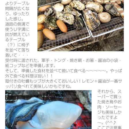
よりテーブル
間隔が広くな
り、ゆったり
した感じ。
道路の側溝で
使うＵ字溝に
炭が燃えてい
るテーブル
（？）に椅子
を並べて落ち
着いて・・・
受付時に渡された、軍手・トング・焼き網・お箸・醤油の小袋・
紙コップなどを準備します。
そして、準備した食材を並べて焼いて食べる～～～～～。やっぱ
外で食べる料理は旨い！！
殻付きの牡蠣もツブが大きくておいしい！レモン＋醤油が一番サ
ッパリ食べれて美味しいかもですね。
それから、ス
ーパーで買っ
た焼き鳥やお
肉・ソーセー
ジも美味しか
ったですよ
～。(^^♪
ここで注意事