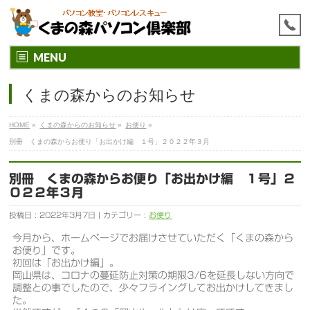
MENU
くまの森からのお知らせ
HOME
»
くまの森からのお知らせ
»
お便り
»
別冊 くまの森からお便り「お出かけ編 １号」２０２２年３月
別冊 くまの森からお便り「お出かけ編 １号」２
０２２年３月
投稿日 : 2022年3月7日 | カテゴリー :
お便り
今月から、ホームページでお届けさせていただく「くまの森から
お便り」です。
初回は「お出かけ編」。
岡山県は、コロナの蔓延防止対策の期限3/6を延長しない方向で
調整との事でしたので、少々フライングしてお出かけしてきまし
た。