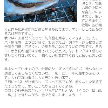
項です。牡蠣
は殻の中に水
を含んでいま
すので、焼い
ている途中に
牡蠣の蓋が開
くと同時に海水が飛び散る場合があります。オシャレして出かけ
るのは禁物ですね。
我々は２回目だったので、防御服を用意していきました。カッ
パ・割烹着・エプロン等々。お箸や紙皿・調味料・飲み物などは
予備を用意しておくと、会場を歩かなくて良いので楽です。ＢＢ
Ｑに使う便利道具は準備された方が良いかな。トングは１個しか
貸してくれないので、１個くらい用意されておくと良いと思いま
す。
年中やっていますので、牡蠣のシーズンが終われば、他な食材を
調達して楽しんでくださいね。一応、ビニールの屋根があるの
で、大雨でない限りは大丈夫だと思います。
３月いっぱいが牡蠣のシーズンって事ですが、無くなり次第終了
だそうなので、思い立ったが吉日！ですよね。
コロナの行先もまだハッキリ見ていませんが、『４つの「岡山ル
ール」』を守りながら、色々と楽しみましょう！！