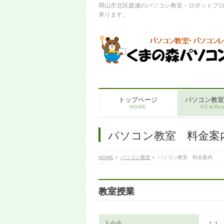
岡山市北区庭瀬のパソコン教室・ロボットプ
承ります。
トップページ
パソコン教室
HOME
PC＆Res
パソコン教室 料金案
HOME
»
パソコン教室
»
パソコン教室 料金案内
教室授業
入会金
１１