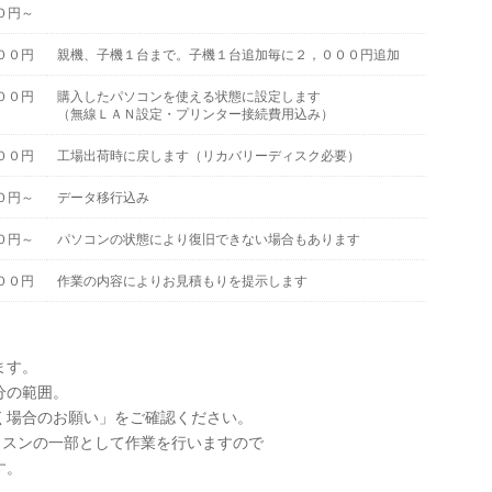
０円～
００円
親機、子機１台まで。子機１台追加毎に２，０００円追加
００円
購入したパソコンを使える状態に設定します
（無線ＬＡＮ設定・プリンター接続費用込み）
００円
工場出荷時に戻します（リカバリーディスク必要）
０円～
データ移行込み
０円～
パソコンの状態により復旧できない場合もあります
００円
作業の内容によりお見積もりを提示します
ます。
分の範囲。
合のお願い」をご確認ください。
ッスンの一部として作業を行いますので
す。