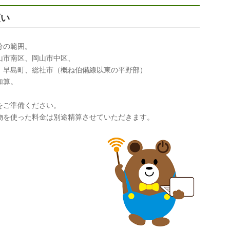
願い
分の範囲。
南区、岡山市中区、
島町、総社市（概ね伯備線以東の平野部）
加算。
。
をご準備ください。
を使った料金は別途精算させていただきます。