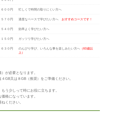
，６００円
忙しくで時間の取りにくい方へ
，５７０円
適度なペースで学びたい方へ
おすすめコースです！
，５４０円
効率よく学びたい方へ
，１５０円
ガッツリ学びたい方へ
，６３０円
のんびり学び、いろんな事を楽しみたい方へ
（60歳以
上）
価）が必要となります。
４GB又は８GB（推奨）をご準備ください。
。
もう少しって時にお役に立ちます。
価格になっています。
ねください。