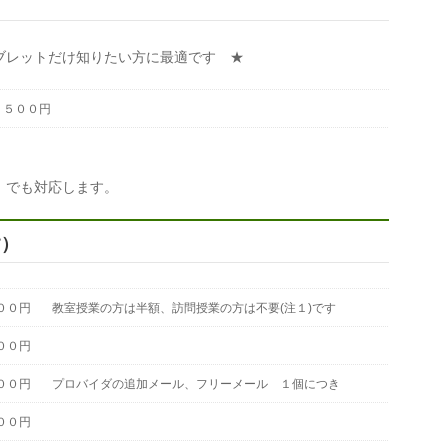
ブレットだけ知りたい方に最適です ★
，５００円
」でも対応します。
す）
００円
教室授業の方は半額、訪問授業の方は不要(注１)です
００円
００円
プロバイダの追加メール、フリーメール １個につき
００円