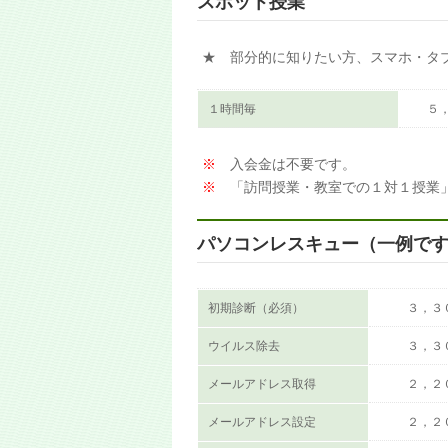
スポット授業
★ 部分的に知りたい方、スマホ・タ
１時間毎
５
※
入会金は不要です。
※
「訪問授業・教室での１対１授業
パソコンレスキュー（一例で
初期診断（必須）
３，３
ウイルス除去
３，３
メールアドレス取得
２，２
メールアドレス設定
２，２