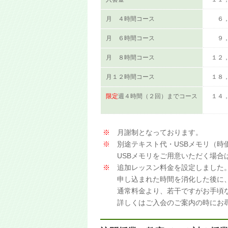
月 ４時間コース
６
月 ６時間コース
９
月 ８時間コース
１２
月１２時間コース
１８
限定
週４時間（２回）までコース
１４
※
月謝制となっております。
※
別途テキスト代・USBメモリ（時
USBメモリをご用意いただく場合は
※
追加レッスン料金を設定しました
申し込まれた時間を消化した後に、
通常料金より、若干ですがお手頃な
詳しくはご入会のご案内の時にお尋