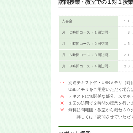
訪問授業・教室での１対１授
入会金
１１
月 ２時間コース（１回訪問）
８
月 ４時間コース（２回訪問）
１５
月 ６時間コース（３回訪問）
２１
月 ８時間コース（４回訪問）
２６
※
別途テキスト代・USBメモリ（時
USBメモリをご用意いただく場合は
※
テキストに無関係な部分、スマホ・
※
１回の訪問で２時間の授業を行い
※
無料訪問範囲：教室から概ね３０
詳しくは「訪問させていただく場