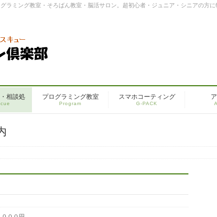
ログラミング教室・そろばん教室・脳活サロン。超初心者・ジュニア・シニアの方に
・相談処
プログラミング教室
スマホコーティング
ア
cue
Program
G-PACK
A
内
，０００円