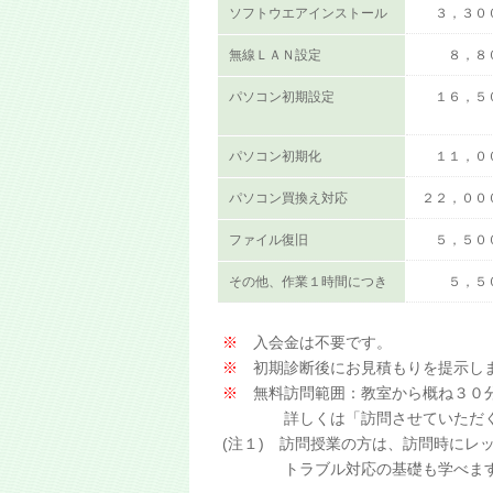
ソフトウエアインストール
３，３０
無線ＬＡＮ設定
８，８
パソコン初期設定
１６，５
パソコン初期化
１１，０
パソコン買換え対応
２２，００
ファイル復旧
５，５０
その他、作業１時間につき
５，５
※
入会金は不要です。
※
初期診断後にお見積もりを提示し
※
無料訪問範囲：教室から概ね３０
詳しくは「訪問させていただく場
(注１) 訪問授業の方は、訪問時にレ
トラブル対応の基礎も学べま