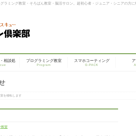
ログラミング教室・そろばん教室・脳活サロン。超初心者・ジュニア・シニアの方に
・相談処
プログラミング教室
スマホコーティング
ア
cue
Program
G-PACK
A
せ
教室を移転します
ン教室